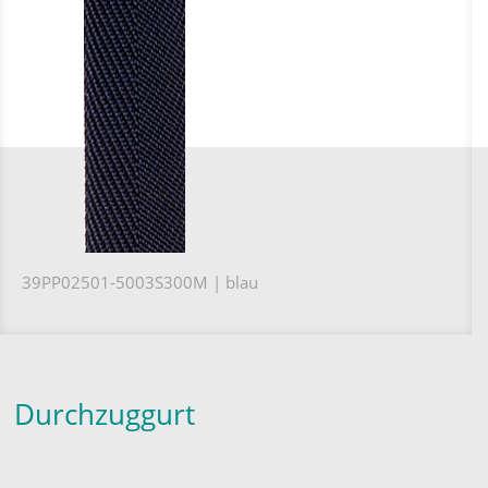
39PP02501-5003S300M | blau
Durchzuggurt