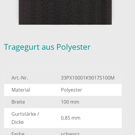
Tragegurt aus Polyester
Art.-Nr.
33PX10001K9017S100M
Material
Polyester
Breite
100 mm
Gurtstärke /
0,85 mm
Dicke
Farbe
schwarz