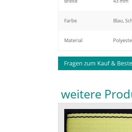
Breite
43 mm
Farbe
Blau, Sc
Material
Polyeste
Fragen zum Kauf & Beste
weitere Prod