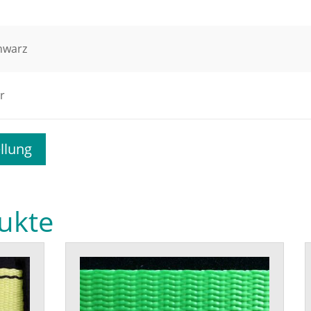
hwarz
r
llung
ukte